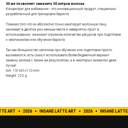
30 мл позволяет заменить 50 литров молока.
Концентрат для взбивания - это инновационный продукт, специально
разработанный для тренировок бариста.
Помимо того что он абсолютно точно имитирует молочную пену,
занимает в десятки раз меньше места и невероятно прост в
использовании, экономит огромное количество ресурсов при подготовке
к чемпионатам или обучении бариста.
Так как большинство напитков при обучении или подготовке просто
выливаются, есть смысл использовать более бюджетный вариант
замены молока с таким же результатом, а в некоторых моментах даже
лучше!
lwh: 131x61x110 mm
Weight: 225 g
TTE ART
2026
INSANE LATTE ART
2026
INSANE LATTE