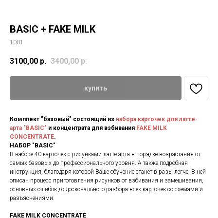
BASIC + FAKE MILK
1001
3100,00
р.
3400,00
р.
купить
Комплект "базовый" состоящий из
набора карточек для латте-
арта "BASIC"
и концентрата для взбивания
FAKE MILK
CONCENTRATE
.
НАБОР "BASIC"
В наборе 40 карточек с рисунками латте-арта в порядке возрастания от
самых базовых до профессионального уровня. А также подробная
инструкция, благодаря которой Ваше обучение станет в разы легче. В ней
описан процесс приготовления рисунков от взбивания и замешивания,
основных ошибок до досконального разбора всех карточек со схемами и
разъяснениями.
FAKE MILK CONCENTRATE